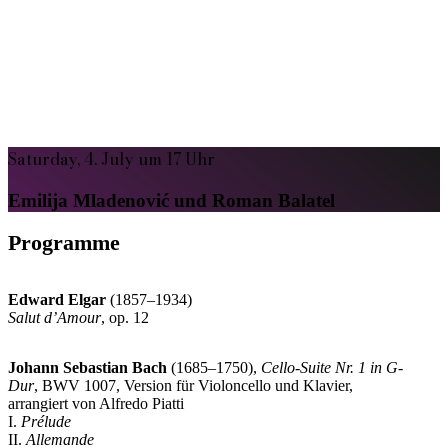
Saturday, 4. July um 17 Uhr
Emilija Mladenović und Roman Balatel
Programme
Edward Elgar
(1857–1934)
Salut d’Amour
, op. 12
Johann Sebastian Bach
(1685–1750),
Cello-Suite Nr. 1 in G-
Dur
, BWV 1007, Version für Violoncello und Klavier,
arrangiert von Alfredo Piatti
I.
Prélude
II.
Allemande