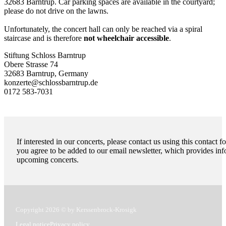
32683 Barntrup. Car parking spaces are available in the courtyard;
please do not drive on the lawns.
Unfortunately, the concert hall can only be reached via a spiral
staircase and is therefore
not wheelchair accessible
.
Stiftung Schloss Barntrup
Obere Strasse 74
32683 Barntrup, Germany
konzerte@schlossbarntrup.de
0172 583-7031
If interested in our concerts, please contact us using this contact 
you agree to be added to our email newsletter, which provides in
upcoming concerts.
Copyright 2026 © by Kerssenbrock-Krosigk
Legal notice
Privacy policy