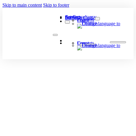
Skip to main content
Skip to footer
Art Consultancy
Services
Contact
Barntrup Castle
Concerts
Forest
Art Consultancy
Services
Contact
Barntrup Castle
Concerts
Forest