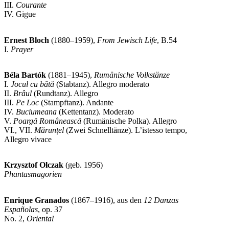
III.
Courante
IV. Gigue
Ernest Bloch
(1880–1959),
From Jewisch Life
, B.54
I.
Prayer
Béla Bartók
(1881–1945),
Rumänische Volkstänze
I.
Jocul cu bâtă
(Stabtanz). Allegro moderato
II.
Brâul
(Rundtanz). Allegro
III.
Pe Loc
(Stampftanz). Andante
IV.
Buciumeana
(Kettentanz). Moderato
V.
Poargă Românească
(Rumänische Polka). Allegro
VI., VII.
Mărunțel
(Zwei Schnelltänze). L’istesso tempo,
Allegro vivace
Krzysztof Olczak
(geb. 1956)
Phantasmagorien
Enrique Granados
(1867–1916), aus den
12 Danzas
Españolas
, op. 37
No. 2,
Oriental